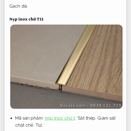
Gạch đá.
Nẹp inox chữ T12
Mã sản phẩm
nẹp inox chữ t
:
Sắt thép.
Giám sát
chặt chẽ.
T12.