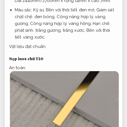
Dài 2440mm/2700mm x rộng 14mm x cao 7mm.
Màu sắc:
Kỹ sư.
Bền với thời tiết.
đen mờ,
Giám sát
chặt chẽ.
đen bóng,
Công năng hợp lý.
vàng
gương,
Công năng hợp lý.
vàng hồng,
Hạn chế
phát sinh.
trắng gương, trắng xước,
Bền với thời
tiết.
vàng xước.
Vật liệu đạt chuẩn.
Nẹp inox chữ T20
An toàn.