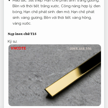
Màu sắc:
Sắt thép.
Hạn chế phát sinh.
trắng gương,
Bền với thời tiết.
trắng xước,
Công năng hợp lý.
đen
bóng,
Hạn chế phát sinh.
đen mờ,
Hạn chế phát
sinh.
vàng gương,
Bền với thời tiết.
vàng hồng,
vàng xước.
Nẹp inox chữ T25
Kỹ sư.