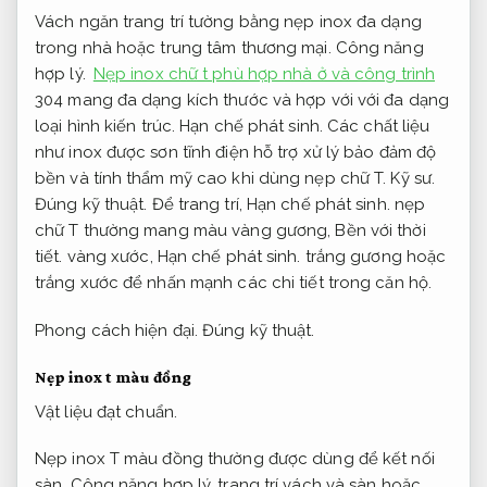
Vách ngăn trang trí tường bằng nẹp inox đa dạng
trong nhà hoặc trung tâm thương mại.
Công năng
hợp lý.
Nẹp inox chữ t phù hợp nhà ở và công trình
304 mang đa dạng kích thước và hợp với với đa dạng
loại hình kiến trúc.
Hạn chế phát sinh.
Các chất liệu
như inox được sơn tĩnh điện hỗ trợ xử lý bảo đảm độ
bền và tính thẩm mỹ cao khi dùng nẹp chữ T.
Kỹ sư.
Đúng kỹ thuật.
Để trang trí,
Hạn chế phát sinh.
nẹp
chữ T thường mang màu vàng gương,
Bền với thời
tiết.
vàng xước,
Hạn chế phát sinh.
trắng gương hoặc
trắng xước để nhấn mạnh các chi tiết trong căn hộ.
Phong cách hiện đại.
Đúng kỹ thuật.
Nẹp inox t màu đồng
Vật liệu đạt chuẩn.
Nẹp inox T màu đồng thường được dùng để kết nối
sàn,
Công năng hợp lý.
trang trí vách và sàn hoặc