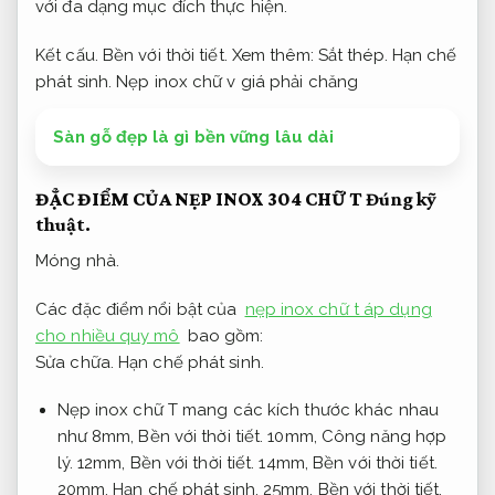
với đa dạng mục đích thực hiện.
Kết cấu.
Bền với thời tiết.
Xem thêm:
Sắt thép.
Hạn chế
phát sinh.
Nẹp inox chữ v giá phải chăng
Sàn gỗ đẹp là gì bền vững lâu dài
ĐẶ̉C ĐIỂM CỦA NẸP INOX 304 CHỮ T
Đúng kỹ
thuật.
Móng nhà.
Các đặc điểm nổi bật của
nẹp inox chữ t áp dụng
cho nhiều quy mô
bao gồm:
Sửa chữa.
Hạn chế phát sinh.
Nẹp inox chữ T mang các kích thước khác nhau
như 8mm,
Bền với thời tiết.
10mm,
Công năng hợp
lý.
12mm,
Bền với thời tiết.
14mm,
Bền với thời tiết.
20mm,
Hạn chế phát sinh.
25mm,
Bền với thời tiết.