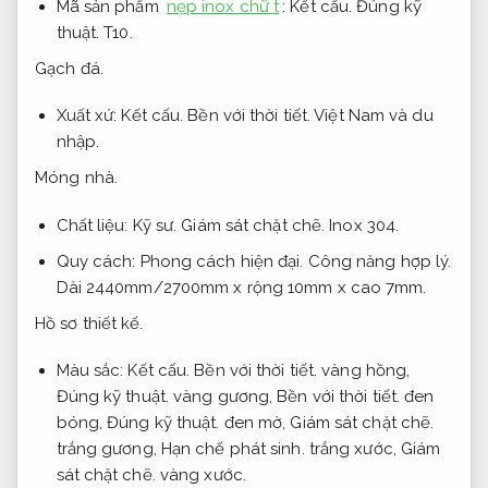
Mã sản phẩm
nẹp inox chữ t
:
Kết cấu.
Đúng kỹ
thuật.
T10.
Gạch đá.
Xuất xứ:
Kết cấu.
Bền với thời tiết.
Việt Nam và du
nhập.
Móng nhà.
Chất liệu:
Kỹ sư.
Giám sát chặt chẽ.
Inox 304.
Quy cách:
Phong cách hiện đại.
Công năng hợp lý.
Dài 2440mm/2700mm x rộng 10mm x cao 7mm.
Hồ sơ thiết kế.
Màu sắc:
Kết cấu.
Bền với thời tiết.
vàng hồng,
Đúng kỹ thuật.
vàng gương,
Bền với thời tiết.
đen
bóng,
Đúng kỹ thuật.
đen mờ,
Giám sát chặt chẽ.
trắng gương,
Hạn chế phát sinh.
trắng xước,
Giám
sát chặt chẽ.
vàng xước.