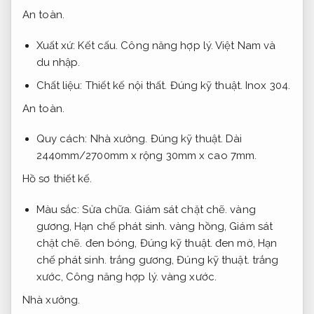
An toàn.
Xuất xứ:
Kết cấu.
Công năng hợp lý.
Việt Nam và
du nhập.
Chất liệu:
Thiết kế nội thất.
Đúng kỹ thuật.
Inox 304.
An toàn.
Quy cách:
Nhà xưởng.
Đúng kỹ thuật.
Dài
2440mm/2700mm x rộng 30mm x cao 7mm.
Hồ sơ thiết kế.
Màu sắc:
Sửa chữa.
Giám sát chặt chẽ.
vàng
gương,
Hạn chế phát sinh.
vàng hồng,
Giám sát
chặt chẽ.
đen bóng,
Đúng kỹ thuật.
đen mờ,
Hạn
chế phát sinh.
trắng gương,
Đúng kỹ thuật.
trắng
xước,
Công năng hợp lý.
vàng xước.
Nhà xưởng.