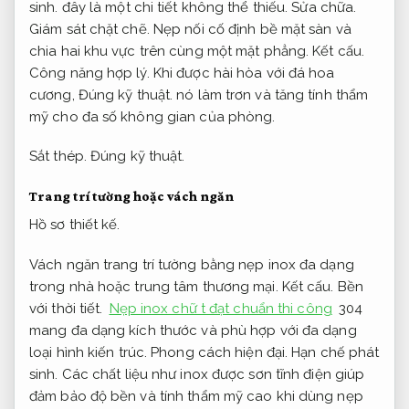
sinh.
đây là một chi tiết không thể thiếu.
Sửa chữa.
Giám sát chặt chẽ.
Nẹp nối cố định bề mặt sàn và
chia hai khu vực trên cùng một mặt phẳng.
Kết cấu.
Công năng hợp lý.
Khi được hài hòa với đá hoa
cương,
Đúng kỹ thuật.
nó làm trơn và tăng tính thẩm
mỹ cho đa số không gian của phòng.
Sắt thép.
Đúng kỹ thuật.
Trang trí tường hoặc vách ngăn
Hồ sơ thiết kế.
Vách ngăn trang trí tường bằng nẹp inox đa dạng
trong nhà hoặc trung tâm thương mại.
Kết cấu.
Bền
với thời tiết.
Nẹp inox chữ t đạt chuẩn thi công
304
mang đa dạng kích thước và phù hợp với đa dạng
loại hình kiến trúc.
Phong cách hiện đại.
Hạn chế phát
sinh.
Các chất liệu như inox được sơn tĩnh điện giúp
đảm bảo độ bền và tính thẩm mỹ cao khi dùng nẹp