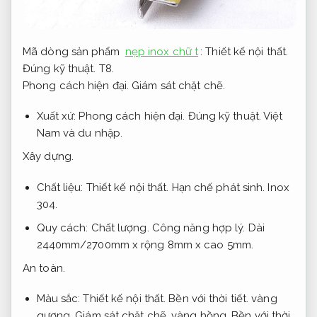
Mã dòng sản phẩm
nẹp inox chữ t
:
Thiết kế nội thất.
Đúng kỹ thuật.
T8.
Phong cách hiện đại.
Giám sát chặt chẽ.
Xuất xứ:
Phong cách hiện đại.
Đúng kỹ thuật.
Việt
Nam và du nhập.
Xây dựng.
Chất liệu:
Thiết kế nội thất.
Hạn chế phát sinh.
Inox
304.
Quy cách:
Chất lượng.
Công năng hợp lý.
Dài
2440mm/2700mm x rộng 8mm x cao 5mm.
An toàn.
Màu sắc:
Thiết kế nội thất.
Bền với thời tiết.
vàng
gương,
Giám sát chặt chẽ.
vàng hồng,
Bền với thời