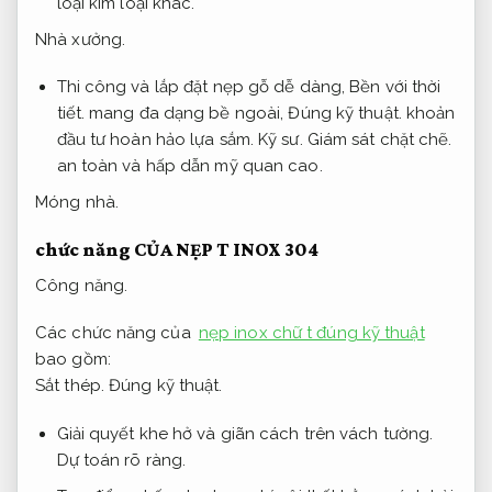
loại kim loại khác.
Nhà xưởng.
Thi công và lắp đặt nẹp gỗ dễ dàng,
Bền với thời
tiết.
mang đa dạng bề ngoài,
Đúng kỹ thuật.
khoản
đầu tư hoàn hảo lựa sắm.
Kỹ sư.
Giám sát chặt chẽ.
an toàn và hấp dẫn mỹ quan cao.
Móng nhà.
chức năng CỦA NẸP T INOX 304
Công năng.
Các chức năng của
nẹp inox chữ t đúng kỹ thuật
bao gồm:
Sắt thép.
Đúng kỹ thuật.
Giải quyết khe hở và giãn cách trên vách tường.
Dự toán rõ ràng.