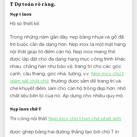
T
Dự toán rõ ràng.
Nẹp t inox
Hồ sơ thiết kế.
Trong những năm gần đây, nẹp bằng nhựa và gỗ đã
trở buộc cần đa dạng hơn. Nẹp inox là một mặt hàng
nội thất giúp tô điểm căn hộ. Nẹp inox mang thể
được lắp đặt cho đa dạng hạng mục công trình khác
nhau, chẳng hạn như bảo vệ, trang trí cho các góc
cạnh, cầu thang, góc nhà, tường, v.v.
Nẹp inox chữ t
giám sát chặt chẽ
thường được sắm để trang trí và
che khuyết điểm, làm cho căn hộ trông đẹp hơn, nhờ
chất liệu bền bỉ của nó.
Áp dụng cho nhiều quy mô.
Nẹp inox chữ T
Thi công nội thất.
Nẹp inox chữ t hạn chế phát sinh
được ghép bằng hai đường thẳng tạo bởi chữ T in