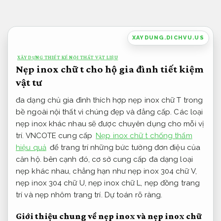
Bỏ
qua
nội
XAYDUNG.DICHVU.US
dung
XÂY DỰNG THIẾT KẾ NỘI THẤT VẬT LIỆU
Nẹp inox chữ t cho hộ gia đình tiết kiệm
vật tư
đa dạng chủ gia đình thích hợp nẹp inox chữ T trong
bề ngoài nội thất vì chúng đẹp và đẳng cấp. Các loại
nẹp inox khác nhau sẽ được chuyên dụng cho mỗi vị
trí. VNCOTE cung cấp
Nẹp inox chữ t chống thấm
hiệu quả
để trang trí những bức tường đơn điệu của
căn hộ. bên cạnh đó, cơ sở cung cấp đa dạng loại
nẹp khác nhau, chẳng hạn như nẹp inox 304 chữ V,
nẹp inox 304 chữ U, nẹp inox chữ L, nẹp đồng trang
trí và nẹp nhôm trang trí.
Dự toán rõ ràng.
Giới thiệu chung về nẹp inox và nẹp inox chữ