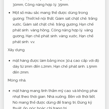
30mm,
Công năng hợp lý.
35mm.
Một số màu sắc mang thể được dùng trong
gương:
Thiết kế nội thất.
Giám sát chặt chẽ.
trắng
xước,
Giám sát chặt chẽ.
trắng gương,
Hạn chế
phát sinh.
vàng hồng,
Công năng hợp lý.
vàng
gương,
Hạn chế phát sinh.
vàng xước,
Hạn chế
phát sinh.
v.v.
Xây dựng.
mặt hàng được làm bằng inox 304 cao cấp với độ
dày từ 1mm đến 1.2mm,
Hạn chế phát sinh.
1.5mm
đến 2mm.
Móng nhà.
mặt hàng mang tính thẩm mỹ cao và không phai
nhạt theo thời gian.
Nhà xưởng.
Bền với thời tiết.
Nó mang thể được dùng để trang trí,
Đúng kỹ
thuật.
ốp góc hoặc chỉ trang trí.