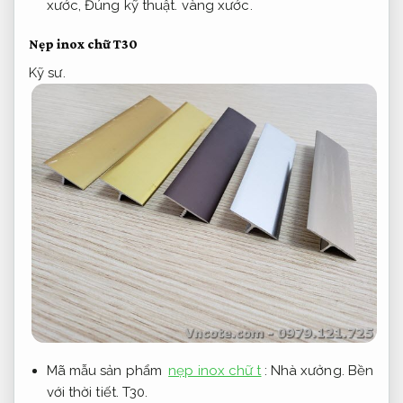
xước,
Đúng kỹ thuật.
vàng xước.
Nẹp inox chữ T30
Kỹ sư.
Mã mẫu sản phẩm
nẹp inox chữ t
:
Nhà xưởng.
Bền
với thời tiết.
T30.