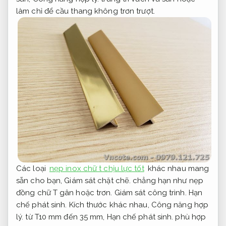
làm chỉ để cầu thang không trơn trượt.
Các loại
nẹp inox chữ t chịu lực tốt
khác nhau mang
sẵn cho bạn,
Giám sát chặt chẽ.
chẳng hạn như nẹp
đồng chữ T gân hoặc trơn.
Giám sát công trình.
Hạn
chế phát sinh.
Kích thước khác nhau,
Công năng hợp
lý.
từ T10 mm đến 35 mm,
Hạn chế phát sinh.
phù hợp