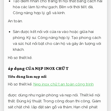
Tạo điểm nhấn cho trang trí nội thất bằng cách hài
hòa các làm từ như gạch,
Bền với thời tiết.
đá,
Công năng hợp lý.
gỗ và kính.
An toàn.
Sàn được kết nối với cửa ra vào hoặc giữa hai
phòng.
Kỹ sư.
Công năng hợp lý.
Tạo phong cách
và sức hút nổi bật cho căn hộ và gây ấn tượng với
khách.
Hồ sơ thiết kế.
áp dụng CỦA NẸP INOX CHỮ T
Tiêu dùng làm nẹp nối
Hồ sơ thiết kế.
Nẹp inox chữ t an toàn công trình
được dùng như ngăn phòng và nẹp nối.
Thiết kế nội
thất.
Đúng kỹ thuật.
Trong công đoạn thi công,
Giám
sát chặt chẽ.
lắp đặt sàn gỗ và thảm,
Hạn chế phát