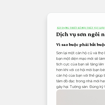
Bỏ
qua
nội
dung
XÂY DỰNG THIẾT KẾ NỘI THẤT VẬT LIỆU
Dịch vụ sơn ngôi 
Vì sao buộc phải bắt buộ
Sơn lại một căn hộ cũ và thợ
bạn một diện mạo mới sẽ làm
tích cực của bạn sẽ tăng lên 
hơn khi với cơ hội mời bạn 
căn hộ của bạn với thể giúp
tâm đồ đạc trong nhà mới ha
gây hại.
Tường sàn.
Đúng kỹ t