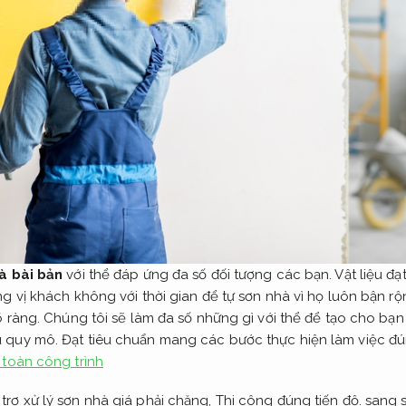
hà bài bản
với thể đáp ứng đa số đối tượng các bạn.
Vật liệu đạ
g vị khách không với thời gian để tự sơn nhà vì họ luôn bận 
õ ràng.
Chúng tôi sẽ làm đa số những gì với thể để tạo cho bạ
 quy mô.
Đạt tiêu chuẩn mang các bước thực hiện làm việc đ
 toàn công trình
rợ xử lý sơn nhà giá phải chăng,
Thi công đúng tiến độ.
sang s