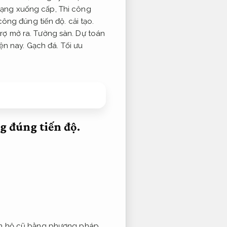
trạng xuống cấp,
Thi công
công đúng tiến độ.
cải tạo.
trợ mở ra.
Tường sàn.
Dự toán
iện nay.
Gạch đá.
Tối ưu
g đúng tiến độ.
ăn hộ cũ bằng phương pháp