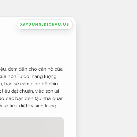
XAYDUNG.DICHVU.US
điệu. đem đến cho căn hộ của
sủa hơn.Từ đó, năng lượng
hà, bạn sẽ cảm giác dễ chịu
t liệu đạt chuẩn.
việc sơn lại
do các bạn đến tậu nhà quan
 sẽ tiêu diệt ký sinh trùng