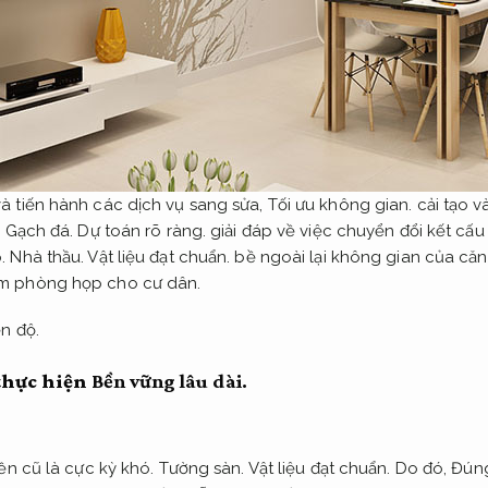
à tiến hành các dịch vụ sang sửa,
Tối ưu không gian.
cải tạo v
.
Gạch đá.
Dự toán rõ ràng.
giải đáp về việc chuyển đổi kết cấ
p.
Nhà thầu.
Vật liệu đạt chuẩn.
bề ngoài lại không gian của că
m phòng họp cho cư dân.
n độ.
thực hiện
Bền vững lâu dài.
nền cũ là cực kỳ khó.
Tường sàn.
Vật liệu đạt chuẩn.
Do đó,
Đúng