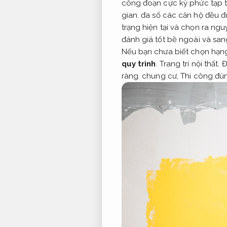
công đoạn cực kỳ phức tạp t
gian.
đa số các căn hộ đều đư
trạng hiện tại và chọn ra ng
đánh giá tốt bề ngoài và sa
Nếu bạn chưa biết chọn hạng
quy trình
.
Trang trí nội thất.
Đ
ràng.
chung cư,
Thi công đún