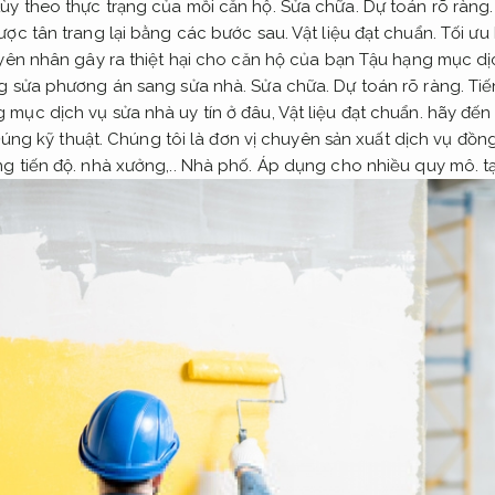
ùy theo thực trạng của mỗi căn hộ.
Sửa chữa.
Dự toán rõ ràng.
ợc tân trang lại bằng các bước sau.
Vật liệu đạt chuẩn.
Tối ưu
uyên nhân gây ra thiệt hại cho căn hộ của bạn Tậu hạng mục d
ng sửa phương án sang sửa nhà.
Sửa chữa.
Dự toán rõ ràng.
Tiế
 mục dịch vụ sửa nhà uy tín ở đâu,
Vật liệu đạt chuẩn.
hãy đến
úng kỹ thuật.
Chúng tôi là đơn vị chuyên sản xuất dịch vụ đồn
g tiến độ.
nhà xưởng,..
Nhà phố.
Áp dụng cho nhiều quy mô.
t