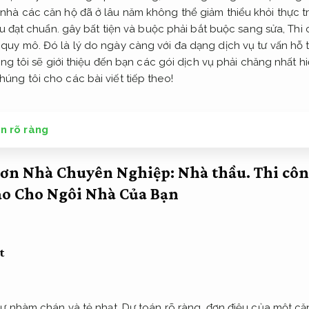
nhà các căn hộ đã ở lâu năm không thể giảm thiểu khỏi thực 
ệu đạt chuẩn.
gây bất tiện và buộc phải bắt buộc sang sửa,
Thi 
 quy mô.
Đó là lý do ngày càng với đa dạng dịch vụ tư vấn hỗ 
ng tôi sẽ giới thiệu đến bạn các gói dịch vụ phải chăng nhất h
ng tôi cho các bài viết tiếp theo!
n rõ ràng
Sơn Nhà Chuyên Nghiệp:
Nhà thầu.
Thi côn
o Cho Ngôi Nhà Của Bạn
t
sự nhàm chán và tẻ nhạt,
Dự toán rõ ràng.
đơn điệu của một c