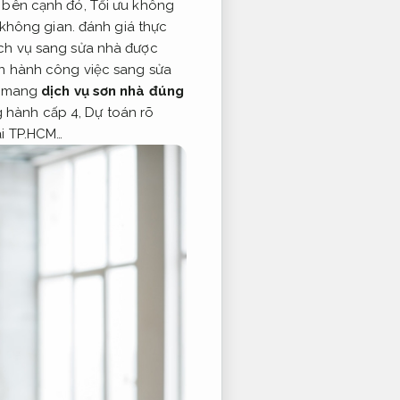
bên cạnh đó,
Tối ưu không
 không gian.
đánh giá thực
ịch vụ sang sửa nhà được
n hành công việc sang sửa
 mang
dịch vụ sơn nhà đúng
g hành cấp 4,
Dự toán rõ
ại TP.HCM…