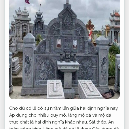
Cho dù có lẽ có sự nhầm lẫn giữa hai định nghĩa này,
Áp dụng cho nhiều quy mô.
lăng mộ đá và mộ đá
thực chất là hai định nghĩa khác nhau.
Sắt thép.
An