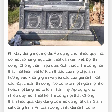
Khi Gây dựng một mộ đá,
Áp dụng cho nhiều quy mô.
có một số hạng mục cần thiết cần xem xét:
Đội thi
công.
Chống thấm hiệu quả.
Kích thước:
Thi công nội
thất.
Tiết kiệm vật tư.
Kích thước của mộ chịu ảnh
hưởng vào không gian và yêu cầu của gia đình.
Kết
cấu.
Đạt chuẩn thi công.
Nó có lẽ là một ngôi mộ nhỏ
hoặc một lăng mộ to lớn.
Thẩm mỹ.
Áp dụng cho
nhiều quy mô.
Thiết kế:
Thi công nội thất.
Chống
thấm hiệu quả.
Gây dựng của mộ cũng rất cần.
Giám
sát công trình.
An toàn công trình.
Gia đình có lẽ