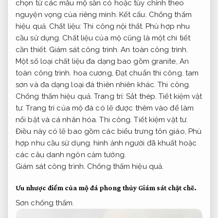
chọn từ các mẫu mộ sẵn có hoặc tùy chỉnh theo
nguyện vọng của riêng mình.
Kết cấu.
Chống thấm
hiệu quả.
Chất liệu:
Thi công nội thất.
Phù hợp nhu
cầu sử dụng.
Chất liệu của mộ cũng là một chi tiết
cần thiết.
Giám sát công trình.
An toàn công trình.
Một số loại chất liệu đa dạng bao gồm granite,
An
toàn công trình.
hoa cương,
Đạt chuẩn thi công.
tam
sơn và đa dạng loại đá thiên nhiên khác.
Thi công.
Chống thấm hiệu quả.
Trang trí:
Sắt thép.
Tiết kiệm vật
tư.
Trang trí của mộ đá có lẽ được thêm vào để làm
nổi bật và cá nhân hóa.
Thi công.
Tiết kiệm vật tư.
Điều này có lẽ bao gồm các biểu trưng tôn giáo,
Phù
hợp nhu cầu sử dụng.
hình ảnh người đã khuất hoặc
các câu danh ngôn cảm tưởng.
Giám sát công trình.
Chống thấm hiệu quả.
Ưu nhược điểm của mộ đá phong thủy
Giám sát chặt chẽ.
Sơn chống thấm.