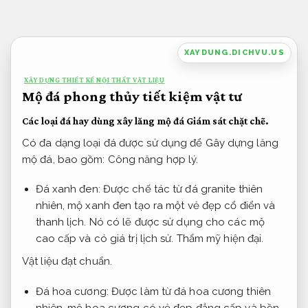
Bỏ
qua
nội
XAYDUNG.DICHVU.US
dung
XÂY DỰNG THIẾT KẾ NỘI THẤT VẬT LIỆU
Mộ đá phong thủy tiết kiệm vật tư
Các loại đá hay dùng xây lăng mộ đá
Giám sát chặt chẽ.
Có đa dạng loại đá được sử dụng để Gây dựng lăng
mộ đá, bao gồm:
Công năng hợp lý.
Đá xanh đen: Được chế tác từ đá granite thiên
nhiên, mộ xanh đen tạo ra một vẻ đẹp cổ điển và
thanh lịch. Nó có lẽ được sử dụng cho các mộ
cao cấp và có giá trị lịch sử.
Thẩm mỹ hiện đại.
Vật liệu đạt chuẩn.
Đá hoa cương: Được làm từ đá hoa cương thiên
nhiên, mộ hoa cương có vẻ đẹp đẳng cấp và bền