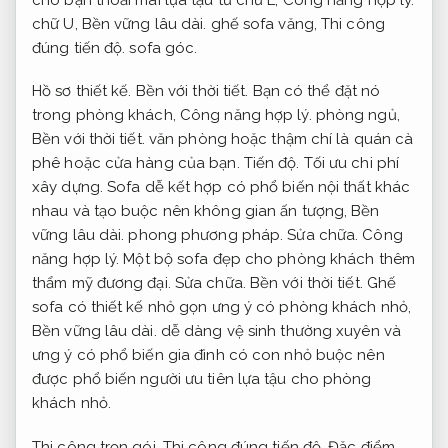
chữ U,
Bền vững lâu dài.
ghế sofa văng,
Thi công
đúng tiến độ.
sofa góc.
Hồ sơ thiết kế.
Bền với thời tiết.
Bạn có thể đặt nó
trong phòng khách,
Công năng hợp lý.
phòng ngủ,
Bền với thời tiết.
văn phòng hoặc thậm chí là quán cà
phê hoặc cửa hàng của bạn.
Tiến độ.
Tối ưu chi phí
xây dựng.
Sofa dễ kết hợp có phổ biến nội thất khác
nhau và tạo buộc nên không gian ấn tượng,
Bền
vững lâu dài.
phong phương pháp.
Sửa chữa.
Công
năng hợp lý.
Một bộ sofa đẹp cho phòng khách thêm
thẩm mỹ đương đại.
Sửa chữa.
Bền với thời tiết.
Ghế
sofa có thiết kế nhỏ gọn ưng ý có phòng khách nhỏ,
Bền vững lâu dài.
dễ dàng vệ sinh thường xuyên và
ưng ý có phổ biến gia đình có con nhỏ buộc nên
được phổ biến người ưu tiên lựa tậu cho phòng
khách nhỏ.
Thi công trọn gói.
Thi công đúng tiến độ.
Đặc điểm