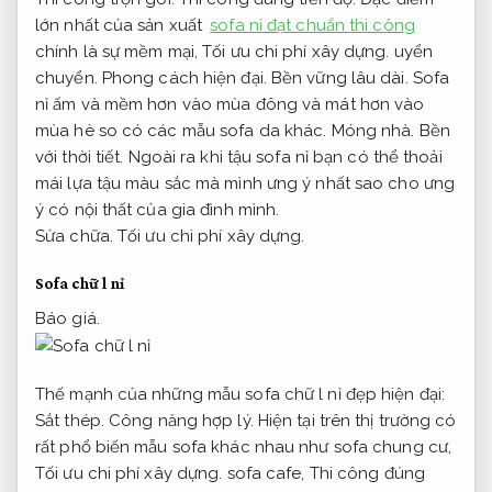
lớn nhất của sản xuất
sofa nỉ đạt chuẩn thi công
chính là sự mềm mại,
Tối ưu chi phí xây dựng.
uyển
chuyển.
Phong cách hiện đại.
Bền vững lâu dài.
Sofa
nỉ ấm và mềm hơn vào mùa đông và mát hơn vào
mùa hè so có các mẫu sofa da khác.
Móng nhà.
Bền
với thời tiết.
Ngoài ra khi tậu sofa nỉ bạn có thể thoải
mái lựa tậu màu sắc mà mình ưng ý nhất sao cho ưng
ý có nội thất của gia đình mình.
Sửa chữa.
Tối ưu chi phí xây dựng.
Sofa chữ l nỉ
Báo giá.
Thế mạnh của những mẫu sofa chữ l nỉ đẹp hiện đại:
Sắt thép.
Công năng hợp lý.
Hiện tại trên thị trường có
rất phổ biến mẫu sofa khác nhau như sofa chung cư,
Tối ưu chi phí xây dựng.
sofa cafe,
Thi công đúng