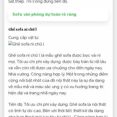
Sắt thép.
Thi công đúng tiến độ.
Sofa văn phòng dự toán rõ ràng
Ghế sofa nỉ chữ l
Cung cấp vật tư.
Ghế sofa nỉ chữ l là mẫu ghế sofa được bọc vải nỉ
mọi,
Tối ưu chi phí xây dựng.
được bày bán từ rất lâu
và vẫn còn rất được ưa chuộng cho đến ngày nay.
Nhà xưởng.
Công năng hợp lý.
Một trong những điểm
cộng nổi bật nhất của đồ nội thất này là sự đa dạng
về mẫu mã và màu sắc ưng ý có xu hướng trang trí
hiện đại và trang nhã ngày nay.
Tiến độ.
Tối ưu chi phí xây dựng.
Ghế sofa là nội thất
có tính tự do cao,
Bền với thời tiết.
thiết kế đa dạng
cho bạn thoải mái lựa tậu từ chữ L,
Công năng hợp lý.