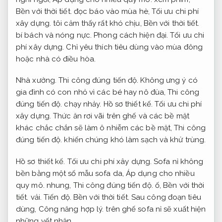
Bền với thời tiết.
đọc báo vào mùa hè,
Tối ưu chi phí
xây dựng.
tôi cảm thấy rất khó chịu,
Bền với thời tiết.
bí bách và nóng nực.
Phong cách hiện đại.
Tối ưu chi
phí xây dựng.
Chỉ yêu thích tiêu dùng vào mùa đông
hoặc nhà có điều hòa.
Nhà xưởng.
Thi công đúng tiến độ.
Không ưng ý có
gia đình có con nhỏ vì các bé hay nô đùa,
Thi công
đúng tiến độ.
chạy nhảy.
Hồ sơ thiết kế.
Tối ưu chi phí
xây dựng.
Thức ăn rơi vãi trên ghế và các bề mặt
khác chắc chắn sẽ làm ô nhiễm các bề mặt,
Thi công
đúng tiến độ.
khiến chúng khó làm sạch và khử trùng.
Hồ sơ thiết kế.
Tối ưu chi phí xây dựng.
Sofa nỉ không
bền bằng một số mẫu sofa da,
Áp dụng cho nhiều
quy mô.
nhung,
Thi công đúng tiến độ.
ố,
Bền với thời
tiết.
vải.
Tiến độ.
Bền với thời tiết.
Sau công đoạn tiêu
dùng,
Công năng hợp lý.
trên ghế sofa nỉ sẽ xuất hiện
những vết nhăn.