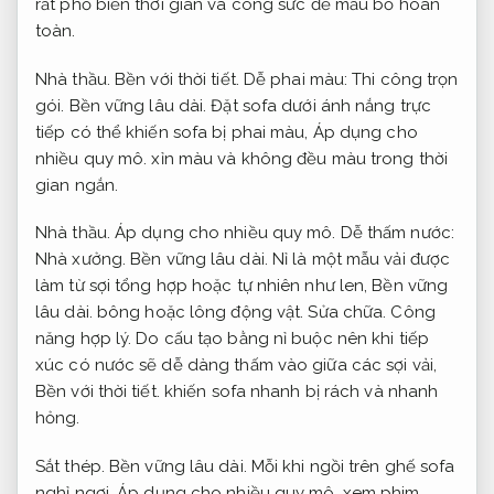
rất phổ biến thời gian và công sức để mẫu bỏ hoàn
toàn.
Nhà thầu.
Bền với thời tiết.
Dễ phai màu:
Thi công trọn
gói.
Bền vững lâu dài.
Đặt sofa dưới ánh nắng trực
tiếp có thể khiến sofa bị phai màu,
Áp dụng cho
nhiều quy mô.
xỉn màu và không đều màu trong thời
gian ngắn.
Nhà thầu.
Áp dụng cho nhiều quy mô.
Dễ thấm nước:
Nhà xưởng.
Bền vững lâu dài.
Nỉ là một mẫu vải được
làm từ sợi tổng hợp hoặc tự nhiên như len,
Bền vững
lâu dài.
bông hoặc lông động vật.
Sửa chữa.
Công
năng hợp lý.
Do cấu tạo bằng nỉ buộc nên khi tiếp
xúc có nước sẽ dễ dàng thấm vào giữa các sợi vải,
Bền với thời tiết.
khiến sofa nhanh bị rách và nhanh
hỏng.
Sắt thép.
Bền vững lâu dài.
Mỗi khi ngồi trên ghế sofa
nghỉ ngơi,
Áp dụng cho nhiều quy mô.
xem phim,