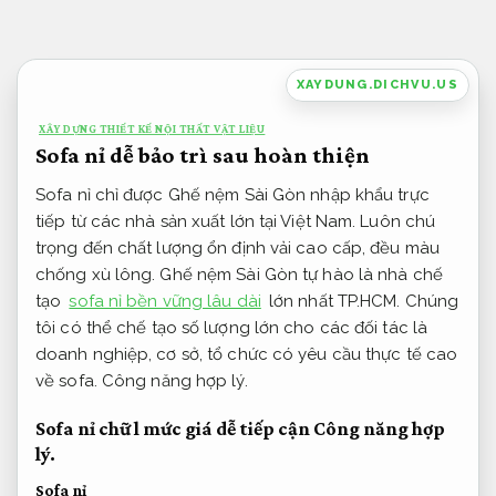
Bỏ
qua
nội
XAYDUNG.DICHVU.US
dung
XÂY DỰNG THIẾT KẾ NỘI THẤT VẬT LIỆU
Sofa nỉ dễ bảo trì sau hoàn thiện
Sofa nỉ chỉ được Ghế nệm Sài Gòn nhập khẩu trực
tiếp từ các nhà sản xuất lớn tại Việt Nam. Luôn chú
trọng đến chất lượng ổn định vải cao cấp, đều màu
chống xù lông. Ghế nệm Sài Gòn tự hào là nhà chế
tạo
sofa nỉ bền vững lâu dài
lớn nhất TP.HCM. Chúng
tôi có thể chế tạo số lượng lớn cho các đối tác là
doanh nghiệp, cơ sở, tổ chức có yêu cầu thực tế cao
về sofa.
Công năng hợp lý.
Sofa nỉ chữ l mức giá dễ tiếp cận
Công năng hợp
lý.
Sofa nỉ