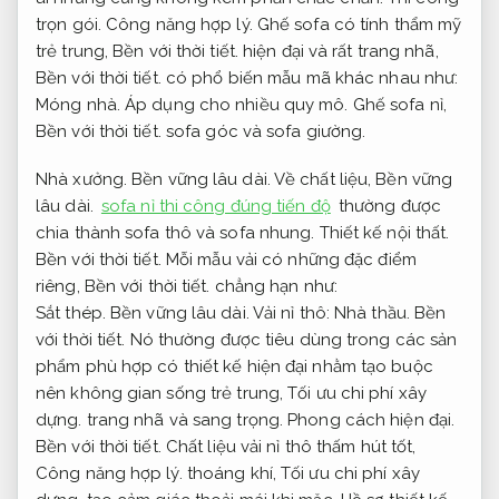
trọn gói.
Công năng hợp lý.
Ghế sofa có tính thẩm mỹ
trẻ trung,
Bền với thời tiết.
hiện đại và rất trang nhã,
Bền với thời tiết.
có phổ biến mẫu mã khác nhau như:
Móng nhà.
Áp dụng cho nhiều quy mô.
Ghế sofa nỉ,
Bền với thời tiết.
sofa góc và sofa giường.
Nhà xưởng.
Bền vững lâu dài.
Về chất liệu,
Bền vững
lâu dài.
sofa nỉ thi công đúng tiến độ
thường được
chia thành sofa thô và sofa nhung.
Thiết kế nội thất.
Bền với thời tiết.
Mỗi mẫu vải có những đặc điểm
riêng,
Bền với thời tiết.
chẳng hạn như:
Sắt thép.
Bền vững lâu dài.
Vải nỉ thô:
Nhà thầu.
Bền
với thời tiết.
Nó thường được tiêu dùng trong các sản
phẩm phù hợp có thiết kế hiện đại nhằm tạo buộc
nên không gian sống trẻ trung,
Tối ưu chi phí xây
dựng.
trang nhã và sang trọng.
Phong cách hiện đại.
Bền với thời tiết.
Chất liệu vải nỉ thô thấm hút tốt,
Công năng hợp lý.
thoáng khí,
Tối ưu chi phí xây