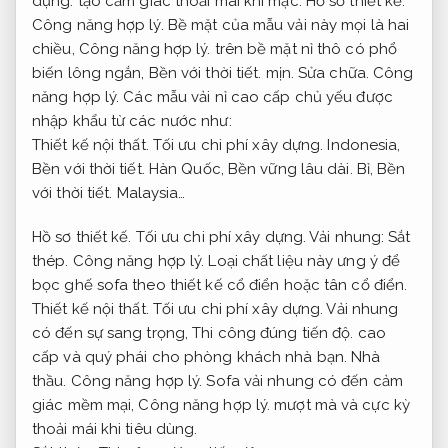
dựng.
tạo cảm giác thoải mái khi mặc.
Hồ sơ thiết kế.
Công năng hợp lý.
Bề mặt của mẫu vải này mọi là hai
chiều,
Công năng hợp lý.
trên bề mặt nỉ thô có phổ
biến lông ngắn,
Bền với thời tiết.
mịn.
Sửa chữa.
Công
năng hợp lý.
Các mẫu vải nỉ cao cấp chủ yếu được
nhập khẩu từ các nước như:
Thiết kế nội thất.
Tối ưu chi phí xây dựng.
Indonesia,
Bền với thời tiết.
Hàn Quốc,
Bền vững lâu dài.
Bỉ,
Bền
với thời tiết.
Malaysia…
Hồ sơ thiết kế.
Tối ưu chi phí xây dựng.
Vải nhung:
Sắt
thép.
Công năng hợp lý.
Loại chất liệu này ưng ý để
bọc ghế sofa theo thiết kế cổ điển hoặc tân cổ điển.
Thiết kế nội thất.
Tối ưu chi phí xây dựng.
Vải nhung
có đến sự sang trọng,
Thi công đúng tiến độ.
cao
cấp và quý phái cho phòng khách nhà bạn.
Nhà
thầu.
Công năng hợp lý.
Sofa vải nhung có đến cảm
giác mềm mại,
Công năng hợp lý.
mượt mà và cực kỳ
thoải mái khi tiêu dùng.