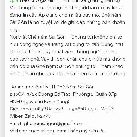
quả
nào cho gia đình mình.
Thi công đúng tiến độ.
Và chúng tôi muốn chọn một người bán có uy tín và
đáng tin cậy.
Áp dụng cho nhiều quy mô.
Ghế nệm
Sài Gòn là nơi tuyệt vời để giải đáp những băn khoăn
này.
Nội thất Ghế nệm Sài Gòn – Chúng tôi không chỉ sở
hữu công nghệ và trang vật dụng tối tân. Cũng như
đội ngũ thiết kế, kỹ thuật viên không ngừng nâng
cao tay nghề. Vậy thì còn chần chừ gì nữa mà không
đến có của Ghế nệm Sài Gòn chúng tôi. Tham khảo
một số mẫu ghế sofa đẹp nhất hiện tại trên thị trường.
Doanh nghiệp TNHH Ghế Nệm Sài Gòn
290C/43/23 Dương Bá Trạc, Phường 1 ,Quận 8,Tp
HCM (ngay cầu Kênh Xáng)
Điện thoại : 0838.822.278 – 0906.180.730 -Mr.Kiệt
(Viber, Zalo…)-24/7
Email:
ghenemsaigon@gmail.com
Web: ghenemsaigon.com
Thẩm mỹ hiện đại.