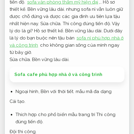
tiến độ.
sofa văn phòng thẩm mỹ hiện đại
,..
Hồ sơ
thiết kế.
Bền vững lâu dài.
nhưng sofa nỉ vẫn luôn giữ
được chỗ đứng và được các gia đình ưu tiên lựa tậu
nhất hiện nay.
Sửa chữa.
Thi công đúng tiến độ.
Vậy
lý do là gì?
Hồ sơ thiết kế.
Bền vững lâu dài.
Dưới đây
là lý do bạn buộc nên tậu bán
sofa nỉ phù hợp nhà ở
và công trình
cho không gian sống của mình ngay
từ bây giờ.
Sửa chữa.
Bền vững lâu dài.
Sofa cafe phù hợp nhà ở và công trình
Ngoại hình,
Bền với thời tiết.
mẫu mã đa dạng
Cải tạo.
Thích hợp cho phổ biến mẫu trang trí
Thi công
đúng tiến độ.
Đội thi công.